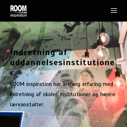
Indretning af
uddannelsesinstitutione
r.
ROOM inspiration har årelang erfaring med
indretning af skoler, institutioner og højere
læreanstalter.